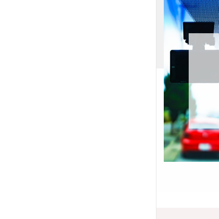
富加町の素行調査
家族の不明な行動を明らかに。
素行調査 →