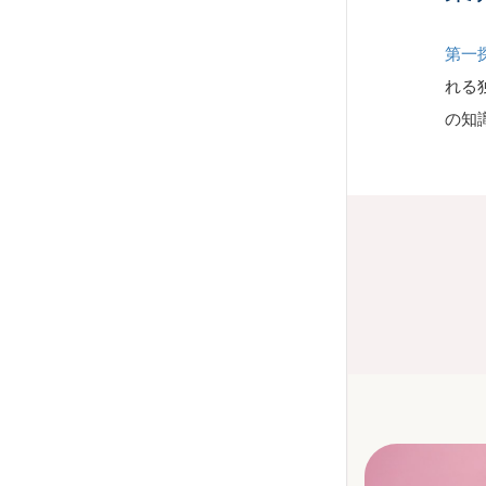
第一
れる
の知